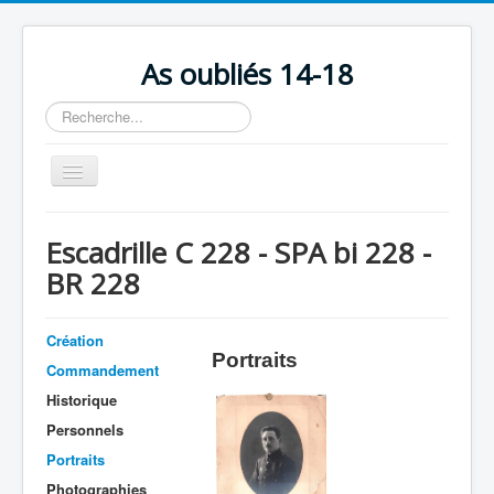
As oubliés 14-18
Rechercher
Basculer
la
navigation
Accueil
Escadrille C 228 - SPA bi 228 -
Chronologie
BR 228
Escadrilles
Organisation
Création
Portraits
Commandement
Avions
Historique
Personnels
Personnels
Formation
Portraits
Doctrines
Photographies