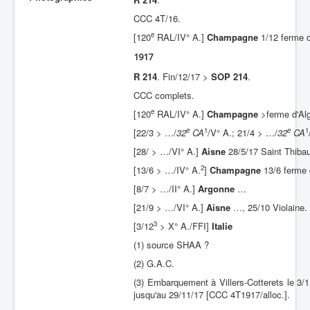
CCC 4T/16.
Batailles
e
[120
RAL/IV° A.]
Champagne
1/12 ferme d
Les As
1917
Cahiers des As
R 214
. Fin/12/17 >
SOP 214
.
CCC complets.
e
[120
RAL/IV° A.]
Champagne
>ferme d'Alg
e
1
e
1
[22/3 > …/
32
CA
/V° A.; 21/4 > …/
32
CA
[28/ > …/VI° A.]
Aisne
28/5/17 Saint Thibau
2
[13/6 > …/IV° A.
]
Champagne
13/6 ferme d
[8/7 > …/II° A.]
Argonne
…
[21/9 > …/VI° A.]
Aisne
…, 25/10 Violaine.
3
[3/12
> X° A./FFI]
Italie
(1) source SHAA ?
(2) G.A.C.
(3) Embarquement à Villers-Cotterets le 3/11
jusqu'au 29/11/17 [CCC 4T1917/alloc.].