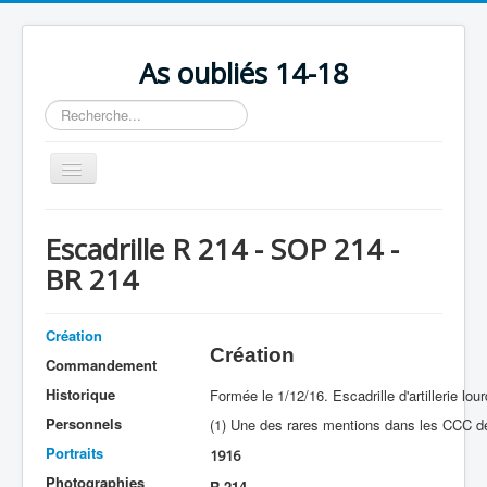
As oubliés 14-18
Rechercher
Basculer
la
navigation
Accueil
Escadrille R 214 - SOP 214 -
Chronologie
BR 214
Escadrilles
Organisation
Création
Création
Commandement
Avions
Historique
Formée le 1/12/16. Escadrille d'artillerie lou
Personnels
Personnels
(1) Une des rares mentions dans les CCC de
Formation
Portraits
1916
Doctrines
Photographies
R 214
.