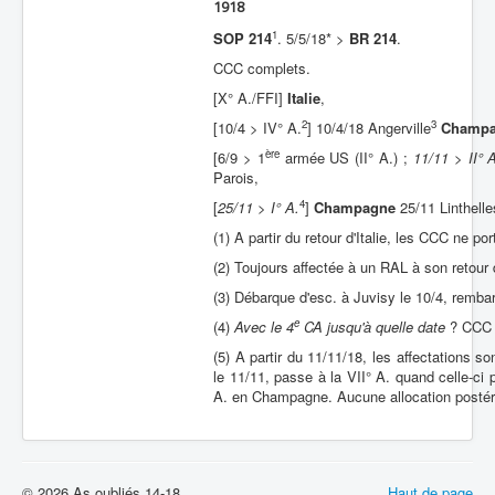
1918
1
SOP 214
. 5/5/18* >
BR 214
.
CCC complets.
[X° A./FFI]
Italie
,
2
3
[10/4 > IV° A.
] 10/4/18 Angerville
Champ
ère
[6/9 > 1
armée US (II° A.) ;
11/11 > II° 
Parois,
4
[
25/11 > I° A.
]
Champagne
25/11 Linthelle
(1) A partir du retour d'Italie, les CCC ne po
(2) Toujours affectée à un RAL à son retour 
(3) Débarque d'esc. à Juvisy le 10/4, remba
e
(4)
Avec le 4
CA jusqu'à quelle date
? CCC 2
(5) A partir du 11/11/18, les affectations so
le 11/11, passe à la VII° A. quand celle-ci
A. en Champagne. Aucune allocation postér
© 2026 As oubliés 14-18
Haut de page