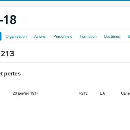
-18
Organisation
Avions
Personnels
Formation
Doctrines
B
R 213
et pertes
26 janvier 1917
R213
EA
Carle