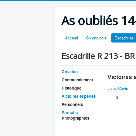
As oubliés 14
Accueil
Chronologie
Escadrilles
Escadrille R 213 - B
Création
Victoires 
Commandement
Historique
Jules Covin
Victoires et pertes
2
Personnels
Portraits
Photographies