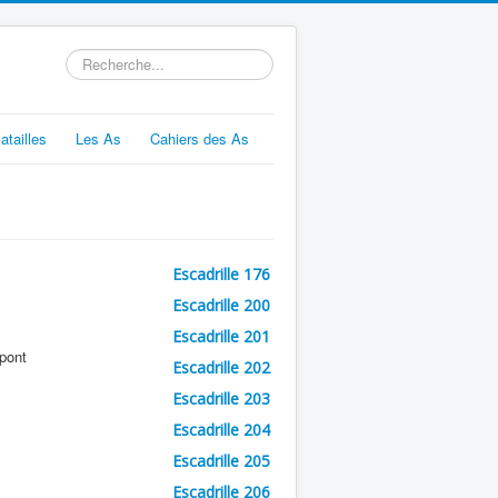
Rechercher
atailles
Les As
Cahiers des As
Escadrille 176
Escadrille 200
Escadrille 201
pont
Escadrille 202
Escadrille 203
Escadrille 204
Escadrille 205
Escadrille 206