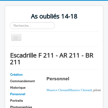
As oubliés 14-18
Rechercher
Basculer
la
navigation
Accueil
Escadrille F 211 - AR 211 - BR
Chronologie
211
Escadrilles
Organisation
Création
Personnel
Commandement
Avions
Historique
Personnels
Maurice ChenardMaurice Chenard
, pilote
Personnel
Formation
Portraits
Doctrines
Photographies