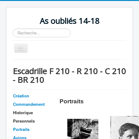
As oubliés 14-18
Rechercher
Basculer
la
navigation
Accueil
Escadrille F 210 - R 210 - C 210
Chronologie
- BR 210
Escadrilles
Organisation
Création
Portraits
Commandement
Avions
Historique
Personnels
Personnels
Formation
Portraits
Doctrines
Avions