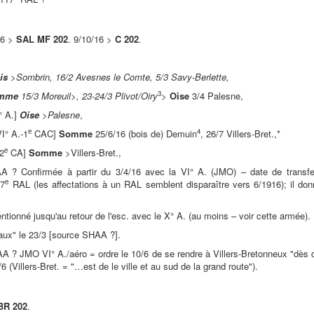
16 >
SAL MF 202
. 9/10/16 >
C 202
.
is
>
Sombrin, 16/2 Avesnes le Comte, 5/3 Savy-Berlette,
3
mme
15/3 Moreuil
>
, 23-24/3 Plivot/Oiry
>
Oise
3/4 Palesne,
° A.]
Oise
>
Palesne
,
e
4
I° A.-1
CAC]
Somme
25/6/16 (bois de) Demuin
, 26/7 Villers-Bret.,*
e
-2
CA]
Somme
>Villers-Bret.,
 ? Confirmée à partir du 3/4/16 avec la VI° A. (JMO) – date de transfer
e
17
RAL (les affectations à un RAL semblent disparaître vers 6/1916); il do
ionné jusqu'au retour de l'esc. avec le X° A. (au moins – voir cette armée).
aux" le 23/3 [source SHAA ?].
A ? JMO VI° A./aéro = ordre le 10/6 de se rendre à Villers-Bretonneux "dès q
6 (Villers-Bret. = "…est de le ville et au sud de la grand route").
BR 202
.