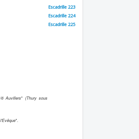
Escadrille 223
Escadrille 224
Escadrille 225
/6 Auvillers
*
(Thury sous
l'Evêque
*.