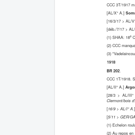
CCC 3T/1917 m
[AL/X° A.]
Som
[16/3/17 > AL/V
[déb./7/17 > AL/
e
(1) SHAA: 18
C
(2) CCC manqua
(3) "Vadelaincou
1918
BR 202
.
CCC 1T/1918. 
[AL/II° A.]
Argo
[28/3 > AL/III
Clermont/bois d'
[
16/9 > AL/I° A.
[
5/11 > GER/G
(1) Echelon roul
(2) Au repos en 