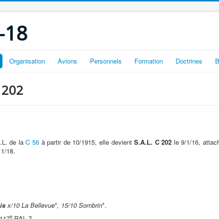
-18
Organisation
Avions
Personnels
Formation
Doctrines
B
R 202
.L. de la
C 56
à partir de 10/1915, elle devient
S.A.L. C 202
le 9/1/16, attac
1/18.
is
x/10 La Bellevue
*
, 15/10 Sombrin
*.
e
 117
RAL ?