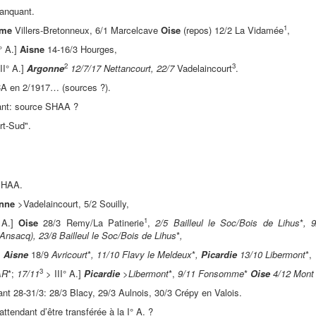
anquant.
1
me
Villers-Bretonneux, 6/1 Marcelcave
Oise
(repos) 12/2 La Vidamée
,
° A.]
Aisne
14-16/3 Hourges,
2
3
II° A.]
Argonne
12/7/17 Nettancourt, 22/7
Vadelaincourt
.
A en 2/1917… (sources ?).
nt: source SHAA ?
rt-Sud".
SHAA.
nne
>Vadelaincourt, 5/2 Souilly,
1
° A.]
Oise
28/3 Remy/La Patinerie
,
2/5 Bailleul le Soc/Bois de Lihus
*
, 9
Ansacq), 23/8 Bailleul le Soc/Bois de Lihus
*
,
]
Aisne
18/9
Avricourt
*
, 11/10 Flavy le Meldeux
*
,
Picardie
13/10 Libermont
*,
3
AR
*;
17/11
> III° A.]
Picardie
>
Libermont
*,
9/11 Fonsomme
*
Oise
4/12
Mont 
ant 28-31/3: 28/3 Blacy, 29/3 Aulnois, 30/3 Crépy en Valois.
attendant d’être transférée à la I° A. ?