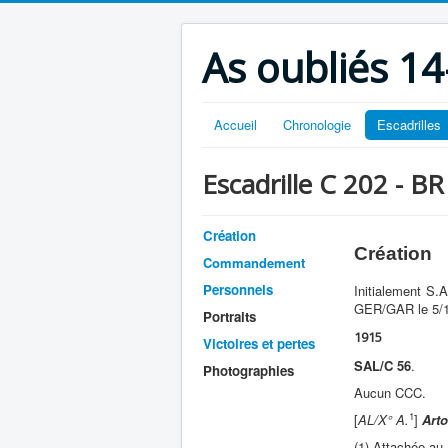
As oubliés 14
Accueil
Chronologie
Escadrilles
Escadrille C 202 - B
Création
Création
Commandement
Personnels
Initialement S.A
GER/GAR le 5/1
Portraits
1915
Victoires et pertes
SAL/C 56
.
Photographies
Aucun CCC.
1
[
AL/X° A.
]
Arto
(1) Attachée au