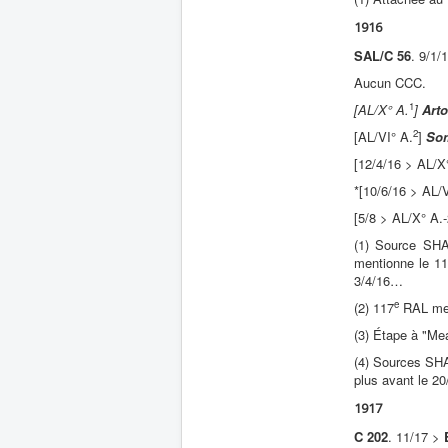
1916
SAL/C 56
. 9/1/
Aucun CCC.
1
[AL/X° A.
]
Arto
2
[AL/VI° A.
]
So
[12/4/16 > AL/X
*[10/6/16 > AL/V
[5/8 > AL/X° A.
(1) Source SHAA
mentionne le 1
3/4/16…
e
(2) 117
RAL ment
(3) Étape à "Me
(4) Sources SHA
plus avant le 20/
1917
C 202
. 11/17 >