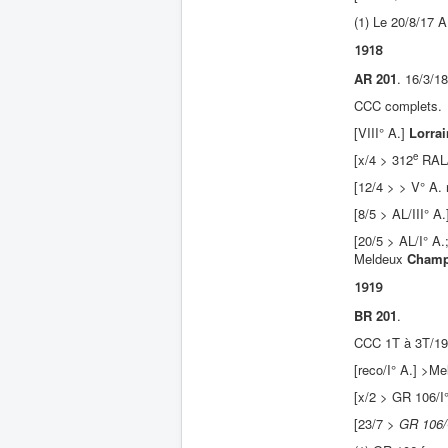
(1) Le 20/8/17 A
1918
AR 201
. 16/3/1
CCC complets.
[VIII° A.]
Lorrai
e
[x/4 > 312
RAL/
[12/4 > > V° A.
[8/5 > AL/III° A
[20/5 > AL/I° A.
Meldeux
Cham
1919
BR 201
.
CCC 1T à 3T/19
[reco/I° A.] >Me
[x/2 > GR 106/I
[23/7 >
GR 106