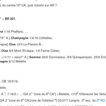
e
L du centre/13
CA, puis transfo sur AR ?
8* >
BR 201
.
ne
1/18 Phaffans, …
IV° A.]
Champagne
1/4/18 Linthelles,
 repos]
Oise
12/4 Le Plessis-B.,
.]
Oise
8/5 Mont l'Evêque, 1/6 Ferme Cohen,
;
<11/11
> reco/I° A.]
Somme
20/6 Sommereux, 9/9 Quinquempoix, 23/9 Er
pagne
8/12 Melette.
. OB 19/3/19.
lette,
1
1
e
2
° A.
; 7-19/3 > …/GA 2
"zone du 6
CA"] >Melette
, 17/3
Villeneuve les Vert
e
4
e
e
/GA 2
"zone du 8
CA/zone de l'intérieur"
] 23-27/7 Longvic. 3
esc. du
2
RO
.