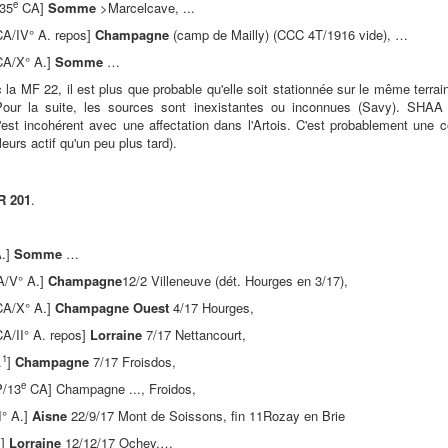
e
-35
CA]
Somme
>Marcelcave, ...
A/IV° A. repos]
Champagne
(camp de Mailly) (CCC 4T/1916 vide), …
A/X° A.]
Somme
…
la MF 22, il est plus que probable qu'elle soit stationnée sur le même terrai
. Pour la suite, les sources sont inexistantes ou inconnues (Savy). SHA
'est incohérent avec une affectation dans l'Artois. C'est probablement une c
lleurs actif qu'un peu plus tard).
R 201
.
.]
Somme
…
/V° A.]
Champagne
12/2 Villeneuve (dét. Hourges en 3/17),
A/X° A.]
Champagne Ouest
4/17 Hourges,
A/II° A. repos]
Lorraine
7/17 Nettancourt,
1
.
]
Champagne
7/17 Froisdos,
e
P/13
CA] Champagne ..., Froidos,
I° A.]
Aisne
22/9/17 Mont de Soissons, fin 11Rozay en Brie
.]
Lorraine
12/12/17 Ochey,…