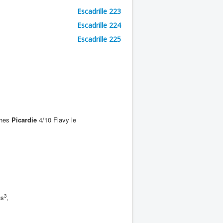
Escadrille 223
Escadrille 224
Escadrille 225
ches
Picardie
4/10 Flavy le
3
us
,