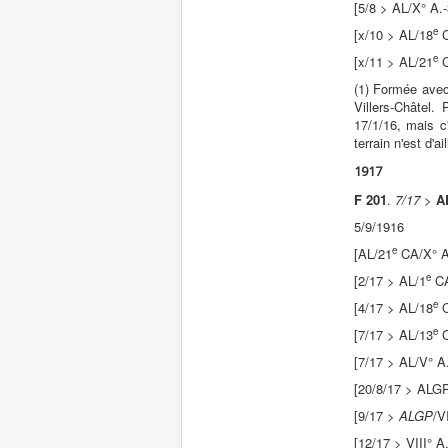
[5/8 > AL/X° A.
e
[x/10 > AL/18
C
e
[x/11 > AL/21
C
(1) Formée avec 
Villers-Châtel
17/1/16, mais c
terrain n'est d'ai
1917
F 201
.
7/17
>
A
5/9/1916
e
[AL/21
CA/X° A
e
[2/17 > AL/1
CA
e
[4/17 > AL/18
C
e
[7/17 > AL/13
C
[7/17 > AL/V° A
[20/8/17 > ALG
[9/17 >
ALGP
/V
[12/17 > VIII° A