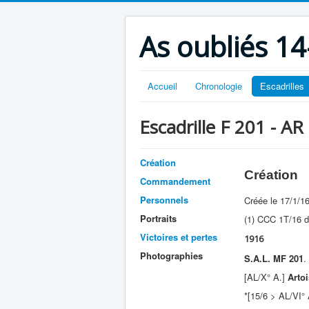
As oubliés 14
Accueil
Chronologie
Escadrilles
Escadrille F 201 - AR
Création
Création
Commandement
Personnels
Créée le 17/1/1
Portraits
(1) CCC 1T/16 d
Victoires et pertes
1916
Photographies
S.A.L. MF 201
.
[AL/X° A.]
Artoi
*[15/6 > AL/VI° 