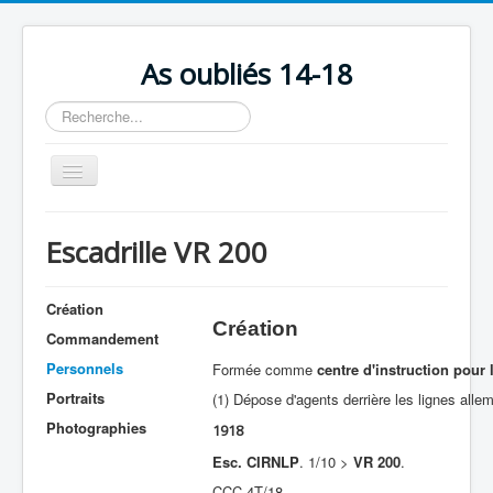
As oubliés 14-18
Rechercher
Basculer
la
navigation
Accueil
Escadrille VR 200
Chronologie
Escadrilles
Création
Création
Organisation
Commandement
Personnels
Formée comme
centre d'instruction pour
Avions
Portraits
(1) Dépose d'agents derrière les lignes alle
Personnels
Photographies
1918
Formation
Esc. CIRNLP
. 1/10 >
VR 200
.
Doctrines
CCC 4T/18.