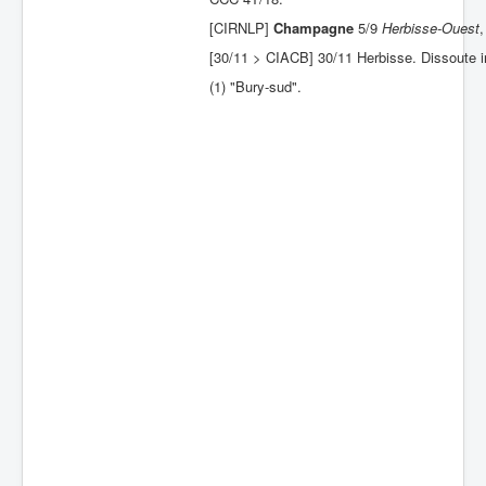
[CIRNLP]
Champagne
5/9
Herbisse-Ouest
,
Batailles
[30/11 > CIACB] 30/11 Herbisse. Dissoute
Les As
(1) "Bury-sud".
Cahiers des As