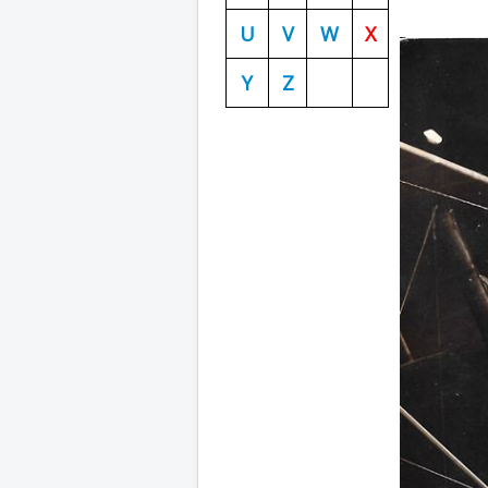
U
V
W
X
Y
Z