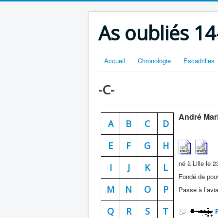
As oubliés 14
Accueil
Chronologie
Escadrilles
-C-
André Mar
A
B
C
D
E
F
G
H
né à Lille le 
I
J
K
L
Fondé de pouv
M
N
O
P
Passe à l’avia
Q
R
S
T