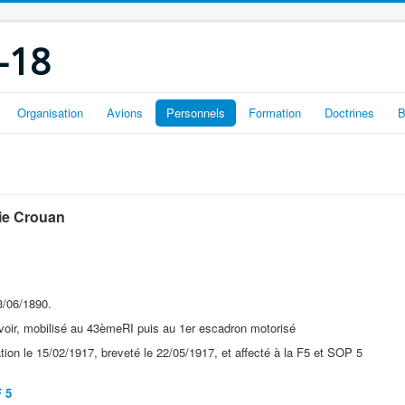
-18
Organisation
Avions
Personnels
Formation
Doctrines
B
ie Crouan
23/06/1890.
oir, mobilisé au 43èmeRI puis au 1er escadron motorisé
tion le 15/02/1917, breveté le 22/05/1917, et affecté à la F5 et SOP 5
F 5