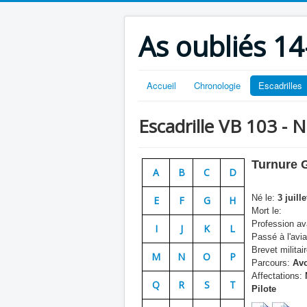
As oubliés 14
Accueil
Chronologie
Escadrilles
Escadrille VB 103 - 
Turnure 
A
B
C
D
Né le:
3 juille
E
F
G
H
Mort le:
Profession ava
I
J
K
L
Passé à l'avia
Brevet militair
M
N
O
P
Parcours:
Avo
Affectations:
Q
R
S
T
Pilote