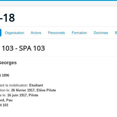
-18
Organisation
Avions
Personnels
Formation
Doctrines
B
N 103 - SPA 103
Georges
t 1896
nt la mobilisation:
Etudiant
tion le:
26 février 1917, Elève Pilote
e le:
16 juin 1917, Pilote
rd, Pau
N 103