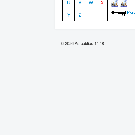
U
V
W
X
Esca
Y
Z
© 2026 As oubliés 14-18