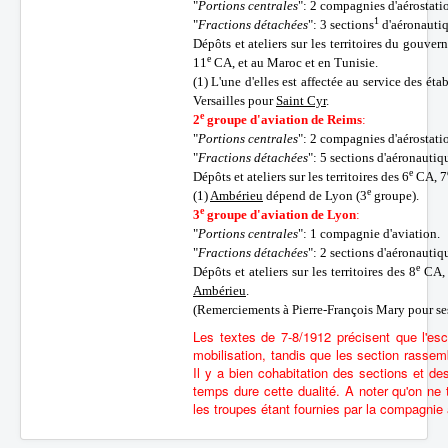
"
Portions centrales
": 2 compagnies d'aérostati
1
"
Fractions détachées
": 3 sections
d'aéronautiq
Dépôts et ateliers sur les territoires du gouver
e
11
CA, et au Maroc et en Tunisie.
(1) L'une d'elles est affectée au service des ét
Versailles pour
Saint Cyr
.
e
2
groupe d'aviation de Reims
:
"
Portions centrales
": 2 compagnies d'aérostati
"
Fractions détachées
": 5 sections d'aéronauti
e
Dépôts et ateliers sur les territoires des 6
CA, 7
e
(1)
Ambérieu
dépend de Lyon (3
groupe).
e
3
groupe d'aviation de Lyon
:
"
Portions centrales
": 1 compagnie d'aviation.
"
Fractions détachées
": 2 sections d'aéronautiq
e
Dépôts et ateliers sur les territoires des 8
CA,
Ambérieu
.
(Remerciements à Pierre-François Mary pour ses
Les textes de 7-8/1912 précisent que l'esc
mobilisation, tandis que les section rasse
Il y a bien cohabitation des sections et de
temps dure cette dualité. A noter qu'on ne 
les troupes étant fournies par la compagnie