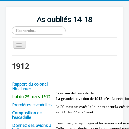
As oubliés 14-18
Rechercher
Basculer
la
navigation
Accueil
1912
Chronologie
Escadrilles
Rapport du colonel
Organisation
Hirschauer
Création de l'escadrille :
Loi du 29 mars 1912
Avions
La grande inovation de 1912, c'est la création
Premières escadrilles
Le 29 mars est votée la loi portant sur la créati
Personnels
Composition de
au J.O. des 22 et 24 août.
l'escadrille
Formation
Désormais, les équipages et les avions sont rép
Donnez des avions à
Doctrines
Celles-ci sont dotées, outre leur personnel nav