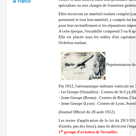
la France
spécialiste ou non chargés de l'entretien généra
Batailles
Elles recoivent un matériel roulant complet (cam
Les As
personnel et tout leur matériel, y compris les
pour leur ravitaillement et les réparations impo
Cahiers des As
A cette époque, l'escadrille comprend 5 ou 6 a
Elle est placée sous les ordres d'un capitain
l'échelon roulant.
R
eprésentation des
Fin 1912, l'aéronautique militaire s'articule en
- 1er Groupe (Versailles) : Centres de St-Cyr, d
- 2eme Groupe (Reims) : Centres de Reims, Chal
- 3eme Groupe (Lyon) : Centres de Lyon, Avord
(
Journal Officiel du 28 août 1912
).
Les textes d'application de la loi du 29/3/19
d'unités, pas des lieux), mais ils décrivent l'or
er
1
groupe d'aviation de Versailles
: