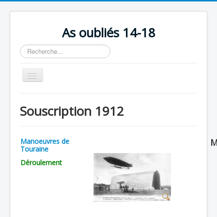
As oubliés 14-18
Rechercher
Basculer
la
navigation
Accueil
Souscription 1912
Chronologie
Escadrilles
Manoeuvres de
M
Organisation
Touraine
Déroulement
Avions
Personnels
Formation
Doctrines