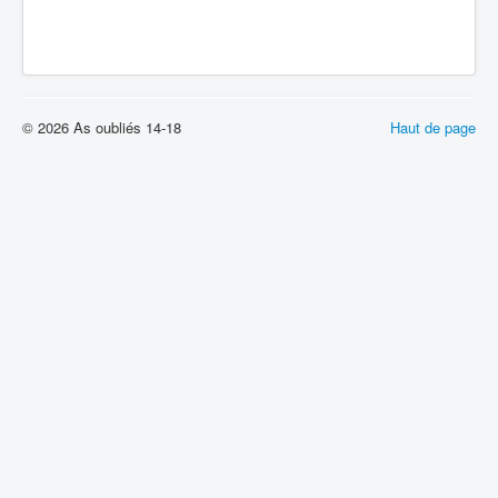
Batailles
Les As
Cahiers des As
© 2026 As oubliés 14-18
Haut de page