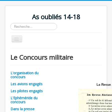
As oubliés 14-18
Rechercher
Basculer
la
navigation
Accueil
Le Concours militaire
Chronologie
Escadrilles
L'organisation du
Organisation
concours
Les avions engagés
La Revue 
Avions
Les pilotes engagés
Personnels
L'Ephéméride du
concours
Formation
Dans la presse
Doctrines