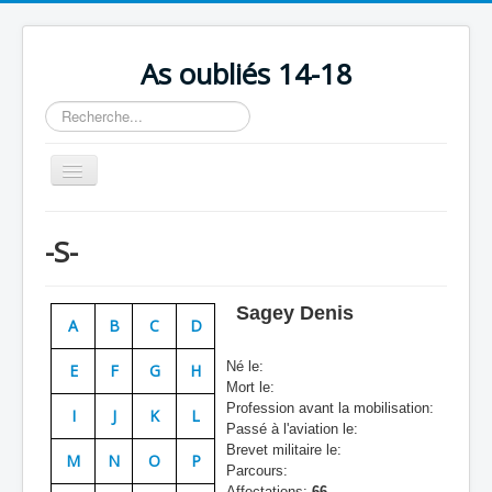
As oubliés 14-18
Rechercher
Basculer
la
navigation
Accueil
-S-
Chronologie
Escadrilles
Sagey Denis
A
B
C
D
Organisation
Né le:
E
F
G
H
Avions
Mort le:
Profession avant la mobilisation:
Personnels
I
J
K
L
Passé à l'aviation le:
Formation
Brevet militaire le:
M
N
O
P
Parcours:
Doctrines
Affectations:
66