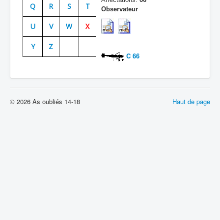
Q
R
S
T
Observateur
Batailles
U
V
W
X
Les As
Y
Z
Cahiers des As
C 66
© 2026 As oubliés 14-18
Haut de page