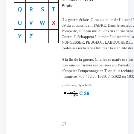
Pilote
Batailles
Q
R
S
T
Les As
"La guerre éclate. C’est au cours de l’hiver 
U
V
W
X
39 du commandant FABRE. Dans le secteur de 
Cahiers des As
Pompelle, au beau milieu des tirs antiaériens 
Y
Z
Guerre. Il échappera à la mort à de nombreus
NUNGESSER, PEUGEOT, LABOUCHERE… C’est à
toutes ses recherches futures : la stabilité des
A la fin de la guerre, Charles se marie et s’in
non sans conserver ses pensées sur l’aviation
d’appeler l’empennage en T, ou plus techniqu
: numéros 706.472 en 1930, 745.922 en 193
(condottiere , Pages 14-18)
C 39
,