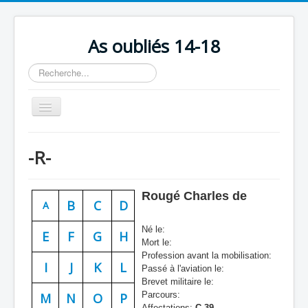
As oubliés 14-18
Rechercher
Basculer
la
navigation
Accueil
-R-
Chronologie
Escadrilles
Rougé Charles de
B
C
D
A
Organisation
Né le:
Avions
E
F
G
H
Mort le:
Profession avant la mobilisation:
Personnels
I
J
K
L
Passé à l'aviation le:
Formation
Brevet militaire le:
Parcours:
M
N
O
P
Doctrines
Affectations:
C 39