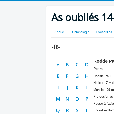
As oubliés 14
Accueil
Chronologie
Escadrilles
-R-
Rodde Pa
B
C
D
A
Portrait
E
F
G
H
Rodde Paul.
Né le :
17 mai
I
J
K
L
Mort le :
29 o
Profession av
M
N
O
P
Passé à l'avia
Q
R
S
T
Brevet militair