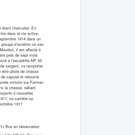
 étant charcutier. En
tre dans la vie active.
n septembre 1914 dans un
groupe d’aviation où ses
eudon, il est affecté à
dant près de sept mois
ecté à l’escadrille MF 55
 de sergent, va remporter
r être pilote de chasse
de caporal et retourne
conde victoire sur Farman
s la chasse, ralliant
remporte 3 nouvelles
1917, sa carrière se
 octobre 1917
Lt Bos en observateur