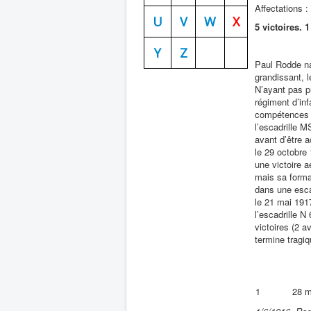
Affectations :
U
V
W
X
5 victoires.
Y
Z
Paul Rodde na
grandissant, l
N’ayant pas pu
régiment d’in
compétences e
l’escadrille M
avant d’être a
le 29 octobre
une victoire 
mais sa forma
dans une esca
le 21 mai 1917
l’escadrille N
victoires (2 a
termine tragi
1
28 m