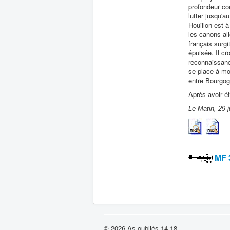
profondeur cou
lutter jusqu'a
Houillon est à
les canons all
français surgi
épuisée. Il cr
reconnaissanc
se place à moi
entre Bourgog
Après avoir ét
Le Matin, 29 
MF 
© 2026 As oubliés 14-18