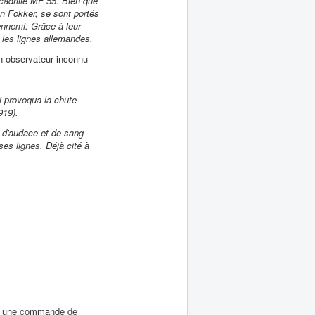
scadrille MF 55. Bien que
un Fokker, se sont portés
ennemi. Grâce à leur
s les lignes allemandes.
 observateur inconnu
i provoqua la chute
919).
p d'audace et de sang-
ses lignes. Déjà cité à
vé, une commande de