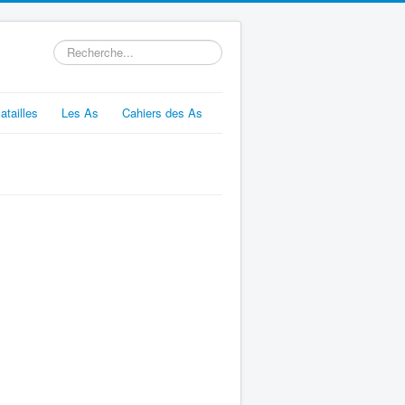
Rechercher
atailles
Les As
Cahiers des As