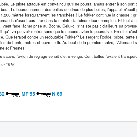
pée. Le pilote attaqué est convaincu qu'il ne pourra jamais entrer à son port d
u bout. Le bourdonnement des balles continue de plus belles, l'appareil n'obéit 
 1.200 mètres lorsqu'arrivent les tranchées ! Le fokker continue la chasse : gr
emands n'osent pas tirer dans la crainte d'atteindre leur champion. Et tout à 
t, vient faire lâcher prise au Boche. Celui-ci n'insiste pas : d'ailleurs sa provis
oit qu'il va pouvoir rentrer sans que le second avion le poursuive. En effet c'es
e. Que ferait-il contre un redoutable Fokker? Le sergent Rodde, pilote, tente
ns de trente mètres et ouvre le tir. Au bout de la première salve, l'Allemand s'
ne et Fresnes.
é sauvé, l'avion de réglage venait d’être vengé. Cent balles l'avaient transper
juin 1916
32
MF 55
N 69