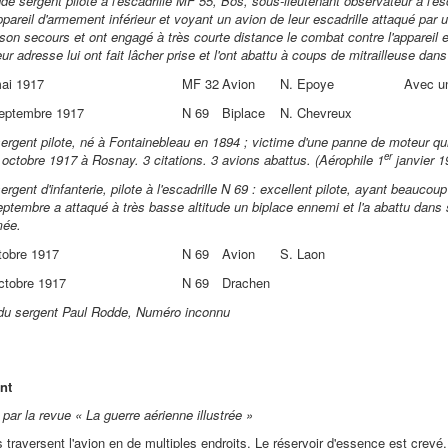
de sergent pilote à l'escadrille MF 55, Bos, sous-lieutenant observateur à l'e
pareil d'armement inférieur et voyant un avion de leur escadrille attaqué par 
son secours et ont engagé à très courte distance le combat contre l'appareil 
ur adresse lui ont fait lâcher prise et l'ont abattu à coups de mitrailleuse dan
ai 1917
MF 32
Avion
N. Epoye
Avec un
eptembre 1917
N 69
Biplace
N. Chevreux
ergent pilote, né à Fontainebleau en 1894 ; victime d'une panne de moteur qu
er
9 octobre 1917 à Rosnay. 3 citations. 3 avions abattus. (Aérophile 1
janvier 1
rgent d'infanterie, pilote à l'escadrille N 69 : excellent pilote, ayant beaucou
eptembre a attaqué à très basse altitude un biplace ennemi et l'a abattu dans 
mée.
tobre 1917
N 69
Avion
S. Laon
ctobre 1917
N 69
Drachen
du sergent Paul Rodde, Numéro inconnu
nt
par la revue « La guerre aérienne illustrée »
es traversent l'avion en de multiples endroits. Le réservoir d'essence est cre