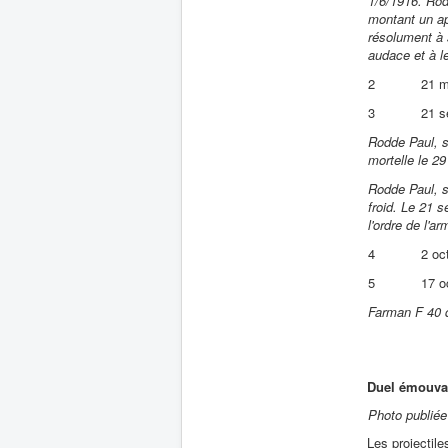
1/6/1916. Rod
montant un ap
résolument à 
audace et à le
2
21 m
3
21 s
Rodde Paul, s
mortelle le 2
Rodde Paul, se
froid. Le 21 s
l'ordre de l'ar
4
2 oc
5
17 o
Farman F 40 
Duel émouva
Photo publiée 
Les projectil