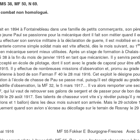
MS 38, MF 50, N 69.
 1 combat non homologué.
it en 1894 à Fontainebleau dans une famille de petits commerçants, son père
e jeune Paul se passionne pour la mécanique dont il fait son métier quand il en
 effectuer son service militaire à la déclaration de guerre, il est mobilisé e
er
fanterie comme simple soldat mais est vite affecté, dès le mois suivant, au 1
n mécanique seront mieux utilisées. Après un stage de formation à Chalais-M
S 38 à la fin du mois de janvier 1915 en tant que mécanicien. Il y servira pen
ccepté en école de pilotage, dont il sort avec le grade de caporal pour être aff
 1915. Il y effectue de nombreuses missions d’observation et, promu au grade
aérienne à bord de son Farman F 40 le 28 mai 1916. Cet exploit le désigne pou
tion à l’école de chasse de Pau se passe mal, puisqu’il est dégradé au grade 
drille d’observation, la MF 32, le 5 mars 1917… Il va alors remporter une se
, qui lui vaut de retrouver ses galons de sergent et de passer pour de bon dan
 69 le 29 août 1917. Ses talents de chasseur vont vite s’y révéler puisqu’il y 
vions et 1 ballon) dans les deux mois suivant son arrivée. Mais le 29 octobre 
quement quand son avion s’écrase au décollage sur le terrain de Rosnay le 29
ai 1916
MF 55
Fokker E
Bourgogne-Fresnes
Avec S/