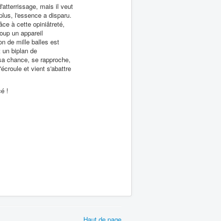
'atterrissage, mais il veut
plus, l'essence a disparu.
âce à cette opiniâtreté,
coup un appareil
ion de mille balles est
t un biplan de
 sa chance, se rapproche,
écroule et vient s'abattre
cé !
Haut de page