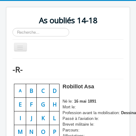
As oubliés 14-18
Rechercher
Basculer
la
navigation
Accueil
-R-
Chronologie
Escadrilles
Robillot Asa
B
C
D
A
Organisation
Né le:
16 mai 1891
Avions
E
F
G
H
Mort le:
Profession avant la mobilisation:
Dessinat
Personnels
I
J
K
L
Passé à l'aviation le:
Formation
Brevet militaire le:
Parcours:
M
N
O
P
Doctrines
Affectations: