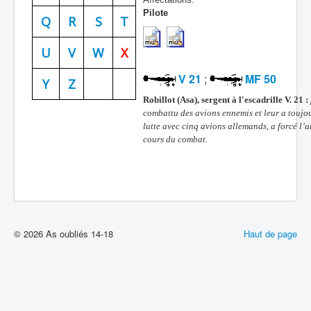
Pilote
Batailles
Q
R
S
T
Les As
U
V
W
X
Cahiers des As
V 21
;
MF 50
Y
Z
Robillot (Asa), sergent à l'escadrille V. 21 :
combattu des avions ennemis et leur a toujou
lutte avec cinq avions allemands, a forcé l’un
cours du combat.
© 2026 As oubliés 14-18
Haut de page