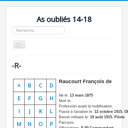
As oubliés 14-18
Rechercher
Basculer
la
navigation
Accueil
-R-
Chronologie
Escadrilles
Raucourt François de
B
C
D
A
Organisation
Né le:
13 mars 1875
Avions
E
F
G
H
Mort le:
Profession avant la mobilisation:
Personnels
I
J
K
L
Passé à l'aviation le:
12 octobre 1915. O
Formation
Brevet militaire le:
19 août 1915. Pilote
Parcours:
M
N
O
P
Doctrines
Affectations:
F 50 Commandant