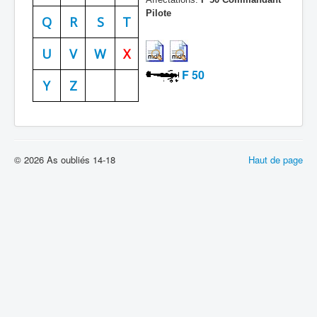
Pilote
Batailles
Q
R
S
T
Les As
U
V
W
X
Cahiers des As
F 50
Y
Z
© 2026 As oubliés 14-18
Haut de page