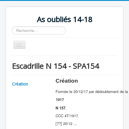
As oubliés 14-18
Rechercher
Basculer
la
navigation
Accueil
Escadrille N 154 - SPA154
Chronologie
Escadrilles
Création
Création
Organisation
Formée le 20/12/17 par dédoublement de la
Avions
1917
Personnels
N 157
.
CCC 4T/1917.
Formation
[??] 20/12 …
Doctrines