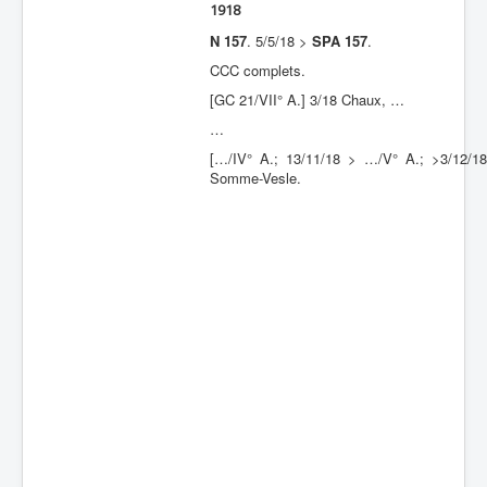
1918
Batailles
N 157
. 5/5/18 >
SPA 157
.
Les As
CCC complets.
[GC 21/VII° A.] 3/18 Chaux, …
Cahiers des As
…
[…/IV° A.; 13/11/18 > …/V° A.; >3/12/1
Somme-Vesle.