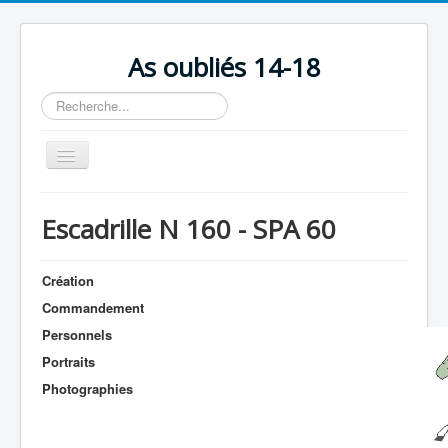
As oubliés 14-18
Rechercher
Basculer
la
navigation
Accueil
Escadrille N 160 - SPA 60
Chronologie
Escadrilles
Création
Organisation
Commandement
Personnels
Avions
Portraits
Personnels
Photographies
Formation
Doctrines