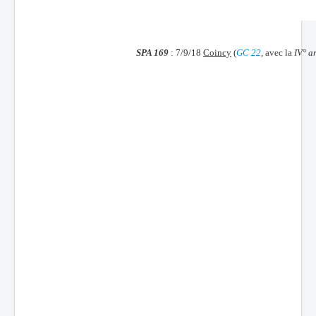
Batailles
Les As
SPA 169
: 7/9/18
Coincy
(
GC 22
, avec la
IV° a
Cahiers des As