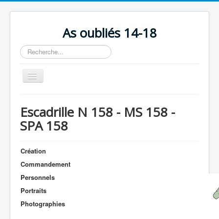
As oubliés 14-18
Rechercher
Basculer
la
navigation
Accueil
Escadrille N 158 - MS 158 -
Chronologie
SPA 158
Escadrilles
Organisation
Création
Commandement
Avions
Personnels
Personnels
Portraits
Formation
Photographies
Doctrines