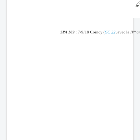
Batailles
Les As
Cahiers des As
SPA 169
: 7/9/18
Coincy
(
GC 22
, avec la
IV° a