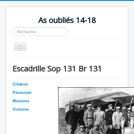
As oubliés 14-18
Rechercher
Basculer
la
navigation
Accueil
Escadrille Sop 131 Br 131
Chronologie
Escadrilles
Création
Organisation
Personnel
Missions
Avions
Victoires
Personnels
Formation
Doctrines