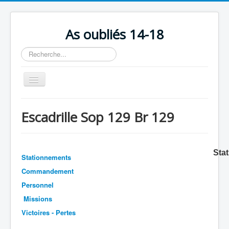
As oubliés 14-18
Rechercher
Basculer
la
navigation
Accueil
Escadrille Sop 129 Br 129
Chronologie
Escadrilles
Sta
Organisation
Stationnements
Commandement
Avions
Personnel
Personnels
Missions
Formation
Victoires - Pertes
Doctrines