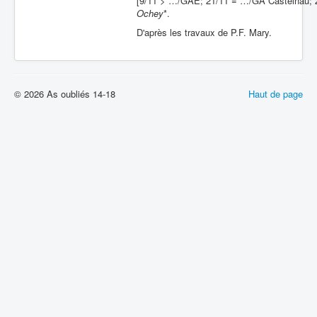
[9/11 > …/GAE; 21/11 = …/GA Castelnau; 2
Ochey
*.
D'après les travaux de P.F. Mary.
© 2026 As oubliés 14-18
Haut de page