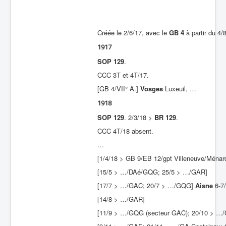
Batailles
Les As
Créée le 2/6/17, avec le
GB 4
à partir du 4/
1917
Cahiers des As
SOP 129
.
CCC 3T et 4T/17.
[GB 4/VII° A.]
Vosges
Luxeuil, …
1918
SOP 129
. 2/3/18 >
BR 129
.
CCC 4T/18 absent.
…
[1/4/18 > GB 9/EB 12/gpt Villeneuve/Ménar
[15/5 > …/DAé/GQG; 25/5 > …/GAR]
[17/7 > …/GAC; 20/7 > …/GQG]
Aisne
6-7/
[14/8 > …/GAR]
[11/9 > …/GQG (secteur GAC); 20/10 > …