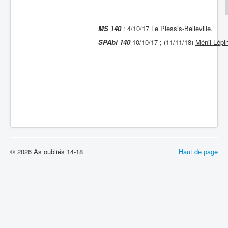
Batailles
MS 140
: 4/10/17
Le Plessis-Belleville
.
Les As
SPAbi 140
10/10/17 ; (11/11/18)
Ménil-Lépi
Cahiers des As
© 2026 As oubliés 14-18
Haut de page