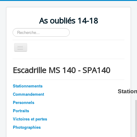
As oubliés 14-18
Rechercher
Basculer
la
navigation
Accueil
Escadrille MS 140 - SPA140
Chronologie
Escadrilles
Stationnements
Statio
Organisation
Commandement
Personnels
Avions
Portraits
Personnels
Victoires et pertes
Formation
Photographies
Doctrines