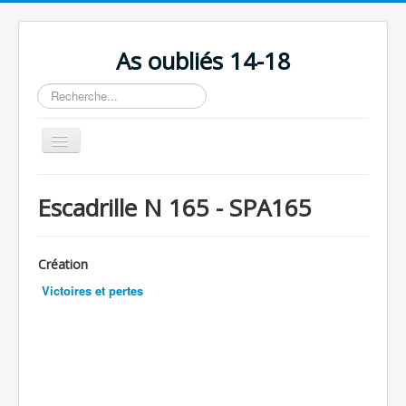
As oubliés 14-18
Rechercher
Basculer
la
navigation
Accueil
Escadrille N 165 - SPA165
Chronologie
Escadrilles
Création
Organisation
Victoires et pertes
Avions
Personnels
Formation
Doctrines