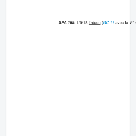
Batailles
Les As
SPA 165
: 1/9/18
Trécon
(
GC 11
avec la
V° 
Cahiers des As