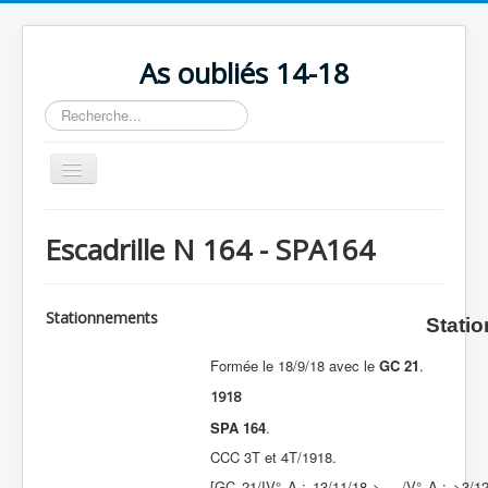
As oubliés 14-18
Rechercher
Basculer
la
navigation
Accueil
Escadrille N 164 - SPA164
Chronologie
Escadrilles
Stationnements
Stati
Organisation
Formée le 18/9/18 avec le
GC 21
.
Avions
1918
Personnels
SPA 164
.
Formation
CCC 3T et 4T/1918.
Doctrines
[GC 21/IV° A.; 13/11/18 > …/V° A.; >3/1