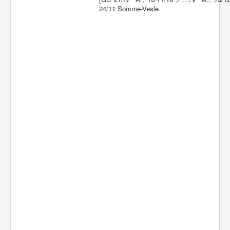
24/11 Somme-Vesle.
Batailles
Les As
Cahiers des As