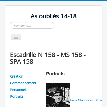
As oubliés 14-18
Rechercher
Basculer
la
navigation
Accueil
Escadrille N 158 - MS 158 -
Chronologie
SPA 158
Escadrilles
Organisation
Portraits
Création
Avions
Commandement
Personnels
Personnels
Portraits
Formation
René Stanovsky, pilote
Doctrines