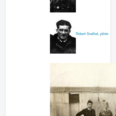
Batailles
Les As
Cahiers des As
Robert Soalhat, pilote