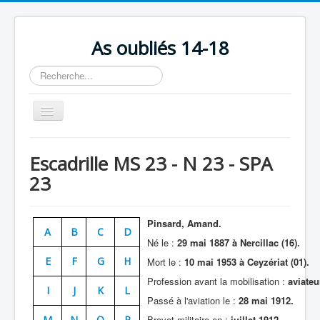
As oubliés 14-18
Rechercher
Basculer
la
navigation
Accueil
Escadrille MS 23 - N 23 - SPA
Chronologie
23
Escadrilles
Organisation
Pinsard, Amand.
A
B
C
D
Né le :
29 mai 1887 à Nercillac (16).
Avions
E
F
G
H
Mort le :
10 mai 1953 à Ceyzériat (01).
Personnels
Profession avant la mobilisation :
aviateu
I
J
K
L
Formation
Passé à l'aviation le :
28 mai 1912.
Doctrines
M
N
O
P
Brevet militaire en :
juillet 1912.