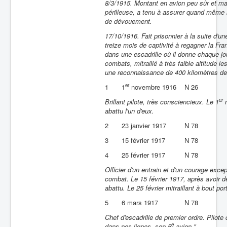
8/3/1915. Montant en avion peu sûr et ma
périlleuse, a tenu à assurer quand même l
de dévouement.
17/10/1916. Fait prisonnier à la suite d'
treize mois de captivité à regagner la Fr
dans une escadrille où il donne chaque jou
combats, mitraillé à très faible altitude
une reconnaissance de 400 kilomètres de
er
1
1
novembre 1916
N 26
er
Brillant pilote, très consciencieux. Le 1
n
abattu l'un d'eux.
2
23 janvier 1917
N 78
3
15 février 1917
N 78
4
25 février 1917
N 78
Officier d'un entrain et d'un courage exce
combat. Le 15 février 1917, après avoir d
abattu. Le 25 février mitraillant à bout p
5
6 mars 1917
N 78
Chef d'escadrille de premier ordre. Pilot
e
dans nos lignes, son 5
avion."