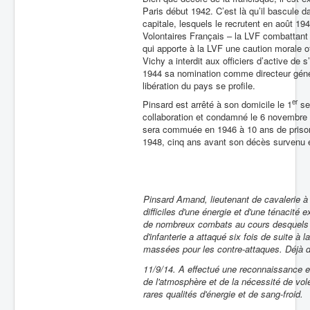
Paris début 1942. C’est là qu’il bascule da
capitale, lesquels le recrutent en août 19
Volontaires Français – la LVF combattant 
qui apporte à la LVF une caution morale of
Vichy a interdit aux officiers d’active de 
1944 sa nomination comme directeur généra
libération du pays se profile.
er
Pinsard est arrêté à son domicile le 1
sep
collaboration et condamné le 6 novembre 
sera commuée en 1946 à 10 ans de prison, 
1948, cinq ans avant son décès survenu 
Pinsard Amand, lieutenant de cavalerie à 
difficiles d'une énergie et d'une ténacité
de nombreux combats au cours desquels so
d'infanterie a attaqué six fois de suite à
massées pour les contre-attaques. Déjà deu
11/9/14. A effectué une reconnaissance en
de l'atmosphère et de la nécessité de vol
rares qualités d'énergie et de sang-froid.