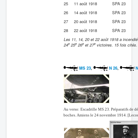
25
11 août 1918
SPA 23
26
14 août 1918
SPA 23
27
20 août 1918
SPA 23
28
22 août 1918
SPA 23
Les 11, 14, 20 et 22 août 1918 a incendi
e
e
e
e
24
25
26
et 27
victoires. 15 fois cités.
MS 23
,
N 26
,
N
Au verso: Escadrille MS 23. Préparatifs de dé
boches. Amiens le 24 novembre 1914. [Leco