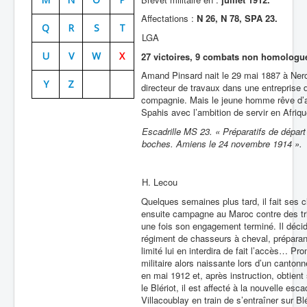
Affectations :
N 26, N 78, SPA 23.
Batailles
Q
R
S
T
LGA
Les As
U
V
W
X
27 victoires, 9 combats non homologu
Cahiers des As
Amand Pinsard nait le 29 mai 1887 à Nerci
Y
Z
directeur de travaux dans une entreprise 
compagnie. Mais le jeune homme rêve d’a
Spahis avec l’ambition de servir en Afriq
Escadrille MS 23. « Préparatifs de départ
boches. Amiens le 24 novembre 1914 ».
H. Lecou
Quelques semaines plus tard, il fait ses 
ensuite campagne au Maroc contre des tri
une fois son engagement terminé. Il décid
régiment de chasseurs à cheval, préparant
limité lui en interdira de fait l’accès… Pr
militaire alors naissante lors d’un canton
en mai 1912 et, après instruction, obtient
le Blériot, il est affecté à la nouvelle e
Villacoublay en train de s’entraîner sur Bl