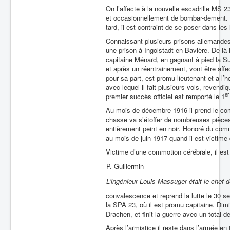
On l’affecte à la nouvelle escadrille MS 2
et occasionnellement de bombar-dement. 
tard, il est contraint de se poser dans les
Connaissant plusieurs prisons allemandes, 
une prison à Ingolstadt en Bavière. De là 
capitaine Ménard, en gagnant à pied la S
et après un réentrainement, vont être af
pour sa part, est promu lieutenant et a l’
avec lequel il fait plusieurs vols, revend
er
premier succès officiel est remporté le 1
Au mois de décembre 1916 il prend le co
chasse va s’étoffer de nombreuses pièc
entièrement peint en noir. Honoré du co
au mois de juin 1917 quand il est victime 
Victime d’une commotion cérébrale, il est
P. Guillermin
L'ingénieur Louis Massuger était le chef
convalescence et reprend la lutte le 30
la SPA 23, où il est promu capitaine. Dimi
Drachen, et finit la guerre avec un total 
Après l’armistice il reste dans l’armée en t