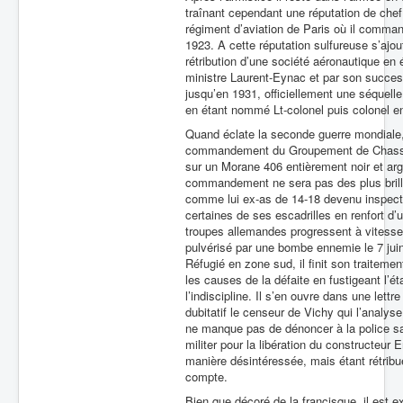
traînant cependant une réputation de chef 
régiment d’aviation de Paris où il comma
1923. A cette réputation sulfureuse s’ajou
rétribution d’une société aéronautique en
ministre Laurent-Eynac et par son succes
jusqu’en 1931, officiellement une séquell
en étant nommé Lt-colonel puis colonel en 
Quand éclate la seconde guerre mondiale, 
commandement du Groupement de Chasse n°
sur un Morane 406 entièrement noir et arg
commandement ne sera pas des plus brilla
comme lui ex-as de 14-18 devenu inspecte
certaines de ses escadrilles en renfort d’u
troupes allemandes progressent à vitesse
pulvérisé par une bombe ennemie le 7 juin 
Réfugié en zone sud, il finit son traitem
les causes de la défaite en fustigeant l’ét
l’indiscipline. Il s’en ouvre dans une let
dubitatif le censeur de Vichy qui l’analy
ne manque pas de dénoncer à la police sa 
militer pour la libération du constructeur
manière désintéressée, mais étant rétribué
compte.
Bien que décoré de la francisque, il est ex