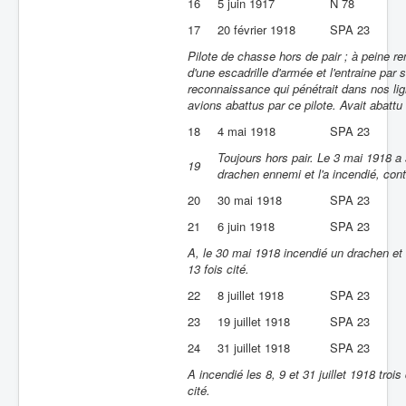
16
5 juin 1917
N 78
17
20 février 1918
SPA 23
Pilote de chasse hors de pair ; à peine 
d'une escadrille d'armée et l'entraine pa
reconnaissance qui pénétrait dans nos lign
avions abattus par ce pilote. Avait abattu
18
4 mai 1918
SPA 23
Toujours hors pair. Le 3 mai 1918 a 
19
drachen ennemi et l'a incendié, con
20
30 mai 1918
SPA 23
21
6 juin 1918
SPA 23
A, le 30 mai 1918 incendié un drachen et 
13 fois cité.
22
8 juillet 1918
SPA 23
23
19 juillet 1918
SPA 23
24
31 juillet 1918
SPA 23
A incendié les 8, 9 et 31 juillet 1918 tro
cité.