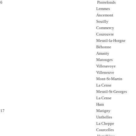
16
Pierrefonds
Lemmes
Ancemont
Souilly
Commercy
Courouvre
Mesnil-la-Horgne
Béhonne
Amanty
Matouges
Villesavoye
Villeneuve
Mont-St-Martin
La Cense
Mesnil-St-Georges
La Cense
Ham
917
Matigny
Unthelles
La Cheppe
Courcelles