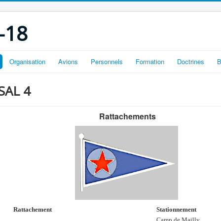
-18
Organisation
Avions
Personnels
Formation
Doctrines
B
 SAL 4
Rattachements
Rattachement
Stationnement
Camp de Mailly