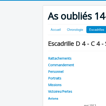
As oubliés 14
Accueil
Chronologie
Escadrilles
Escadrille D 4 - C 4 -
Rattachements
Commandement
Personnel
Portraits
Missions
Victoires/Pertes
Avions
mai 1913