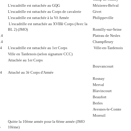
L'escadrille est rattachée au GQG
Mézieres-Belval
L'escadrille est rattachée au Corps de cavalerie
Givet
L'escadrille est rattachée à la Vè Armée
Philippeville
L'escadrille est rattachée au XVIIIè Corps (Avec la
BL 2) (JMO)
Romilly-sur-Seine
14
Plateau de Nesles
14
Champfleury
14
L'escadrille est rattachée au 1er Corps
Ville-en-Tardenois
Ville en Tardenois (selon signature CCC)
Attachée au 1er Corps
Bouvancourt
14
Attaché au 3è Corps d'Armée
Rosnay
Merval
Blavincourt
Beaufort
Berles
Avesnes-le-Comte
Moreuil
Quitte la 10ème armée pour la 6ème armée (JMO
5
10ème)