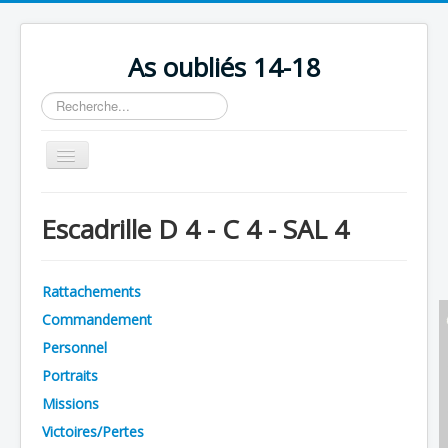
As oubliés 14-18
Rechercher
Basculer
la
navigation
Accueil
Escadrille D 4 - C 4 - SAL 4
Chronologie
Escadrilles
Rattachements
Organisation
Commandement
Avions
Personnel
Personnels
Portraits
Missions
Formation
Victoires/Pertes
Doctrines