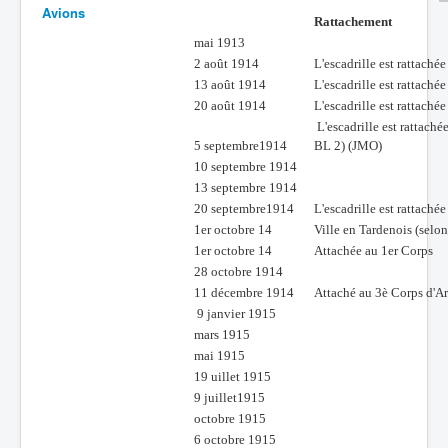
Avions
Rattachement
Batailles
mai 1913
Les As
2 août 1914
L'escadrille est rattach
13 août 1914
L'escadrille est rattaché
Cahiers des As
20 août 1914
L'escadrille est rattaché
L'escadrille est rattaché
5 septembre1914
BL 2) (JMO)
10 septembre 1914
13 septembre 1914
20 septembre1914
L'escadrille est rattaché
1er octobre 14
Ville en Tardenois (selo
1er octobre 14
Attachée au 1er Corps
28 octobre 1914
11 décembre 1914
Attaché au 3è Corps d'A
9 janvier 1915
mars 1915
mai 1915
19 uillet 1915
9 juillet1915
octobre 1915
6 octobre 1915