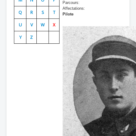
Parcours:
Batailles
Affectations:
Q
R
S
T
Pilote
Les As
U
V
W
X
Cahiers des As
Y
Z