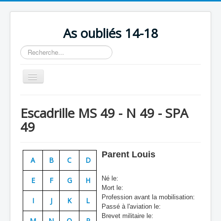
As oubliés 14-18
Rechercher
Basculer
la
navigation
Accueil
Escadrille MS 49 - N 49 - SPA
Chronologie
49
Escadrilles
Organisation
Parent Louis
A
B
C
D
Avions
Né le:
E
F
G
H
Personnels
Mort le:
Profession avant la mobilisation:
I
J
K
L
Formation
Passé à l'aviation le:
Brevet militaire le:
Doctrines
M
N
O
P