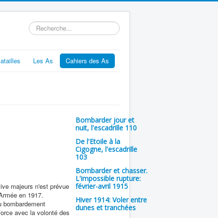
Rechercher
atailles
Les As
Cahiers des As
Bombarder jour et
nuit, l'escadrille 110
De l'Etoile à la
Cigogne, l'escadrille
103
Bombarder et chasser.
L'impossible rupture:
ive majeurs n'est prévue
février-avril 1915
 Armée en 1917.
Hiver 1914: Voler entre
du bombardement
dunes et tranchées
force avec la volonté des