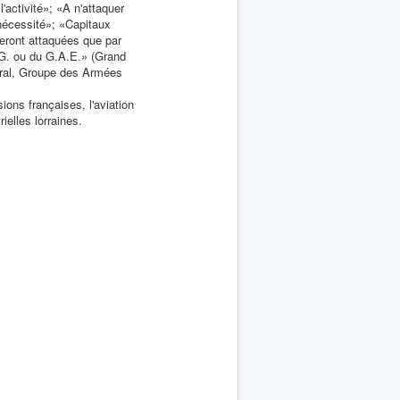
l'activité»; «A n'attaquer
nécessité»; «Capitaux
seront attaquées que par
G. ou du G.A.E.» (Grand
ral, Groupe des Armées
ons françaises, l'aviation
ielles lorraines.