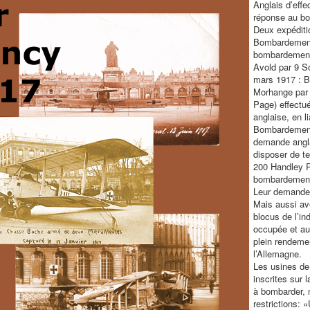
Anglais d’effe
réponse au b
Deux expéditi
Bombardement 
bombardement 
Avold par 9 S
mars 1917 : 
Morhange par 
Page) effectué
anglaise, en l
Bombardement
demande angla
disposer de te
200 Handley P
bombardement 
Leur demande 
Mais aussi ave
blocus de l’ind
occupée et au
plein rendeme
l’Allemagne.
Les usines de
inscrites sur 
à bombarder, 
restrictions: 