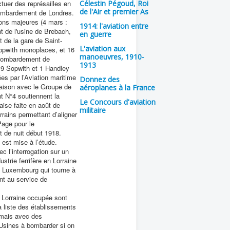
ctuer des représailles en
Célestin Pégoud, Roi
de l'Air et premier As
ombardement de Londres.
ons majeures (4 mars :
1914: l'aviation entre
de l'usine de Brebach,
en guerre
de la gare de Saint-
L'aviation aux
opwith monoplaces, et 16
manoeuvres, 1910-
Bombardement de
1913
9 Sopwith et 1 Handley
es par l’Aviation maritime
Donnez des
iaison avec le Groupe de
aéroplanes à la France
 N°4 soutiennent la
Le Concours d'aviation
ise faite en août de
militaire
rrains permettant d’aligner
age pour le
de nuit début 1918.
est mise à l’étude.
c l’interrogation sur un
ustrie ferrifère en Lorraine
 Luxembourg qui tourne à
nt au service de
 Lorraine occupée sont
la liste des établissements
mais avec des
«Usines à bombarder si on