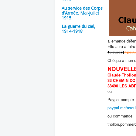
Au service des Corps
d'Armée. Mai-juillet
1915.
La guerre du ciel,
1914-1918
allemande défend 
Elle aura à fai
15 euros (
+ port
Chèque à mon o
NOUVELL
Claude Thollo
33 CHEMIN D
38490 LES AB
ou
Paypal compte
paypal.me/asoub
ou commande:
thollon.pommero