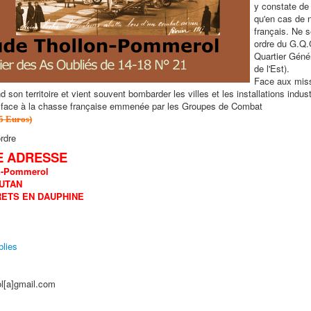
y constate de 
qu'en cas de 
français. Ne 
ordre du G.Q.
Quartier Géné
de l'Est).
Face aux missi
son territoire et vient souvent bombarder les villes et les installations industr
re face à la chasse française emmenée par les Groupes de Combat
 5 Euros)
rdre
E ADRESSE
n-Pommerol
OUTAN
RETS EN DAUPHINE
lies
l[a]gmail.com