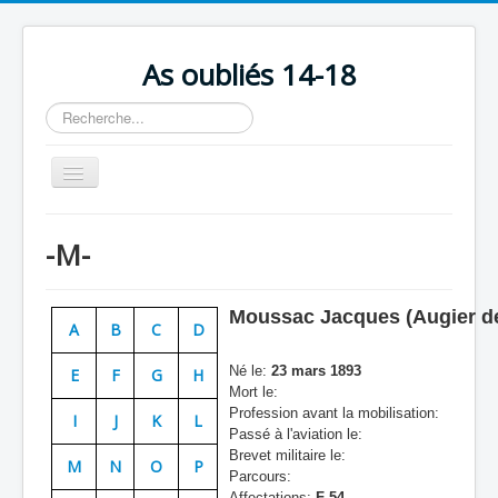
As oubliés 14-18
Rechercher
Basculer
la
navigation
Accueil
-M-
Chronologie
Escadrilles
Moussac Jacques (Augier d
A
B
C
D
Organisation
Né le:
23 mars 1893
E
F
G
H
Avions
Mort le:
Profession avant la mobilisation:
Personnels
I
J
K
L
Passé à l'aviation le:
Formation
Brevet militaire le:
M
N
O
P
Parcours:
Doctrines
Affectations:
F 54