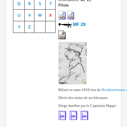
Q
R
S
T
Pilote
Batailles
U
V
W
X
Les As
MF 29
Y
Z
Cahiers des As
Bléssé en mars 1916 lors du
Bombardement d
Décès des suites de ses blessures
Eloge funèbre par le Capitaine Happe: