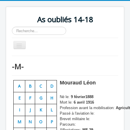
As oubliés 14-18
Rechercher
Basculer
la
navigation
Accueil
-M-
Chronologie
Escadrilles
Mouraud Léon
A
B
C
D
Organisation
Né le:
9 février1888
E
F
G
H
Avions
Mort le:
6 avril 1916
Profession avant la mobilisation:
Agricul
Personnels
I
J
K
L
Passé à l'aviation le:
Formation
Brevet militaire le:
M
N
O
P
Parcours:
Doctrines
Affectations:
MF 29