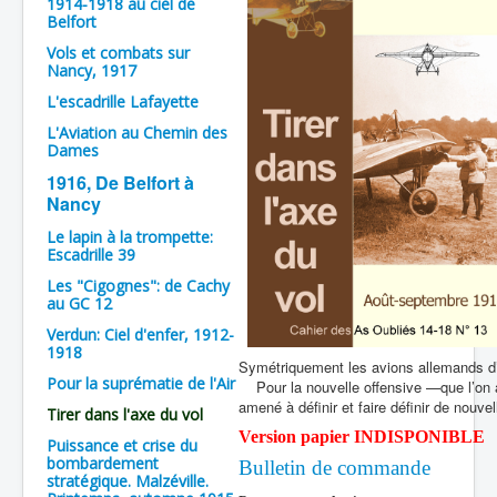
1914-1918 au ciel de
Belfort
Batailles
Vols et combats sur
Les As
Nancy, 1917
L'escadrille Lafayette
Cahiers des As
L'Aviation au Chemin des
Dames
1916, De Belfort à
Nancy
Le lapin à la trompette:
Escadrille 39
Les "Cigognes": de Cachy
au GC 12
Verdun: Ciel d'enfer, 1912-
1918
Symétriquement les avions allemands d’o
Pour la suprématie de l'Air
Pour la nouvelle offensive —que l’on 
amené à définir et faire définir de nouv
Tirer dans l'axe du vol
Version papier INDISPONIBLE
Puissance et crise du
bombardement
Bulletin de commande
stratégique. Malzéville.