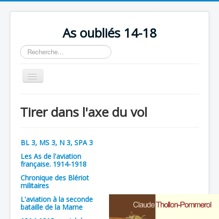
As oubliés 14-18
Rechercher
Basculer
la
navigation
Accueil
Tirer dans l'axe du vol
Chronologie
Escadrilles
BL 3, MS 3, N 3, SPA 3
Organisation
Les As de l'aviation
française. 1914-1918
Avions
Chronique des Blériot
Personnels
militaires
L'aviation à la seconde
Formation
bataille de la Marne
Doctrines