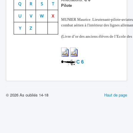
Q
R
S
T
Pilote
Batailles
U
V
W
X
Les As
MUNIER Maurice. Lieutenant-pilote-aviateur,
combat aérien à l'intérieur des lignes allema
Y
Z
Cahiers des As
(Livre d’or des anciens élèves de l’Ecole d
C 6
© 2026 As oubliés 14-18
Haut de page