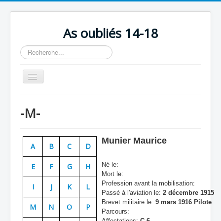
As oubliés 14-18
Rechercher
Basculer
la
navigation
Accueil
-M-
Chronologie
Escadrilles
Munier Maurice
A
B
C
D
Organisation
Né le:
E
F
G
H
Avions
Mort le:
Profession avant la mobilisation:
Personnels
I
J
K
L
Passé à l'aviation le:
2 décembre 1915
Formation
Brevet militaire le:
9 mars 1916 Pilote
M
N
O
P
Parcours:
Doctrines
Affectations:
C 6