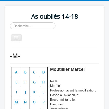
As oubliés 14-18
Rechercher
Basculer
la
navigation
Accueil
-M-
Chronologie
Escadrilles
Moutillier Marcel
A
B
C
D
Organisation
Né le:
E
F
G
H
Avions
Mort le:
Profession avant la mobilisation:
Personnels
I
J
K
L
Passé à l'aviation le:
Formation
Brevet militaire le:
M
N
O
P
Parcours:
Doctrines
Affectations: