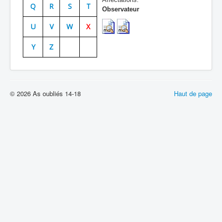
Q
R
S
T
Observateur
Batailles
U
V
W
X
Les As
Y
Z
Cahiers des As
© 2026 As oubliés 14-18
Haut de page