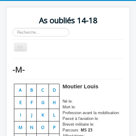
As oubliés 14-18
Rechercher
Basculer
la
navigation
Accueil
-M-
Chronologie
Escadrilles
Moutier Louis
A
B
C
D
Organisation
Né le:
E
F
G
H
Avions
Mort le:
Profession avant la mobilisation:
Personnels
I
J
K
L
Passé à l'aviation le:
Formation
Brevet militaire le:
M
N
O
P
Parcours:
MS 23
Doctrines
Affectations: