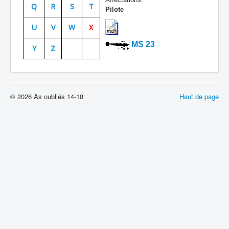
Q
R
S
T
Pilote
Batailles
U
V
W
X
Les As
MS 23
Y
Z
Cahiers des As
© 2026 As oubliés 14-18
Haut de page