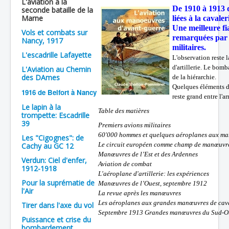
L'aviation à la
De 1910 à 1913 
seconde bataille de la
Batailles
Marne
liées à la cavaler
Une meilleure fi
Les As
Vols et combats sur
remarquées par t
Nancy, 1917
militaires.
Cahiers des As
L'escadrille Lafayette
L'observation reste l
d'artillerie. Le bom
L'Aviation au Chemin
des DAmes
de la hiérarchie.
Quelques éléments d'
1916 de Belfort à Nancy
reste grand entre l'a
Le lapin à la
Table des matières
trompette: Escadrille
39
Premiers avions militaires
60'000 hommes et quelques aéroplanes aux ma
Les "Cigognes": de
Le circuit européen comme champ de manœuvr
Cachy au GC 12
Manœuvres de l’Est et des Ardennes
Verdun: Ciel d'enfer,
Aviation de combat
1912-1918
L'aéroplane d'artillerie: les expériences
Pour la suprématie de
Manœuvres de l’Ouest, septembre 1912
l'Air
La revue après les manœuvres
Les aéroplanes aux grandes manœuvres de cav
Tirer dans l'axe du vol
Septembre 1913 Grandes manœuvres du Sud-O
Puissance et crise du
bombardement