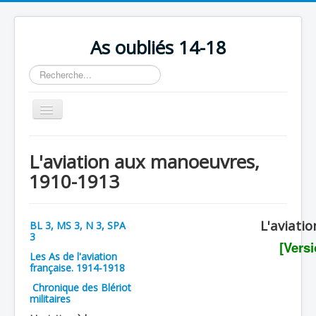
As oubliés 14-18
Rechercher
Basculer
la
navigation
Accueil
L'aviation aux manoeuvres,
Chronologie
1910-1913
Escadrilles
Organisation
L'aviati
BL 3, MS 3, N 3, SPA
3
Avions
[Vers
Les As de l'aviation
Personnels
française. 1914-1918
Chronique des Blériot
Formation
militaires
Doctrines