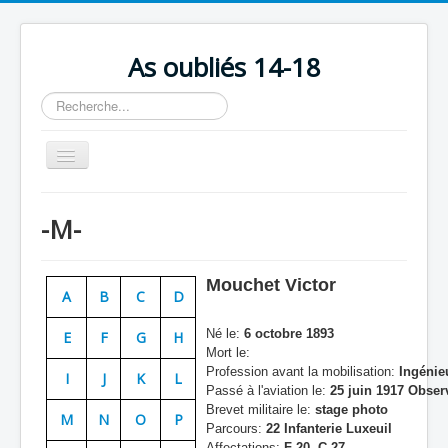
As oubliés 14-18
Rechercher
Basculer
la
navigation
Accueil
-M-
Chronologie
Escadrilles
Mouchet Victor
A
B
C
D
Organisation
Né le:
6 octobre 1893
E
F
G
H
Avions
Mort le:
Profession avant la mobilisation:
Ingénie
Personnels
I
J
K
L
Passé à l'aviation le:
25 juin 1917 Obser
Formation
Brevet militaire le:
stage photo
M
N
O
P
Parcours:
22 Infanterie Luxeuil
Doctrines
Affectations:
F 20, C 27