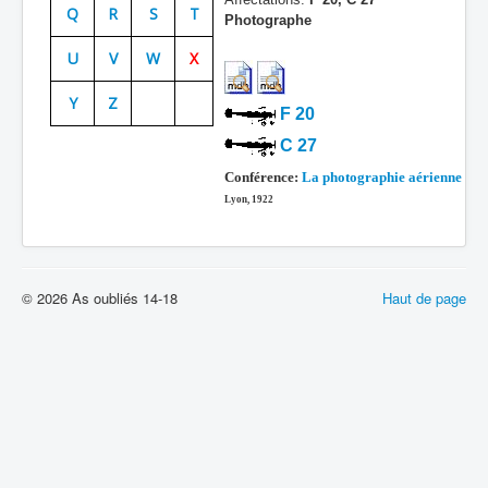
Q
R
S
T
Photographe
Batailles
U
V
W
X
Les As
Y
Z
Cahiers des As
F 20
C 27
Conférence:
La photographie aérienne
Lyon, 1922
© 2026 As oubliés 14-18
Haut de page