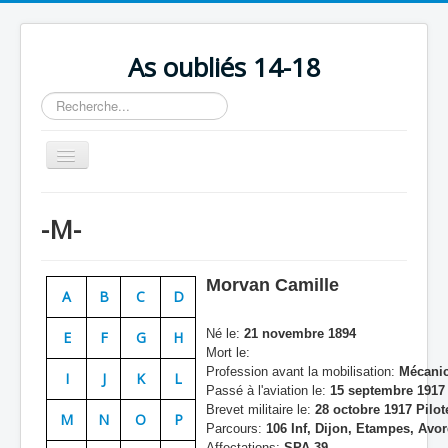
As oubliés 14-18
Rechercher
Basculer
la
navigation
Accueil
-M-
Chronologie
Escadrilles
Morvan Camille
A
B
C
D
Organisation
Né le:
21 novembre 1894
E
F
G
H
Avions
Mort le:
Profession avant la mobilisation:
Mécanic
Personnels
I
J
K
L
Passé à l'aviation le:
15 septembre 1917 
Formation
Brevet militaire le:
28 octobre 1917 Pilot
M
N
O
P
Parcours:
106 Inf, Dijon, Etampes, Avor
Doctrines
Affectations:
SPA 39