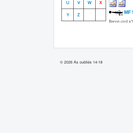
U
V
W
X
MF 
Y
Z
Brevet civil n
© 2026 As oubliés 14-18