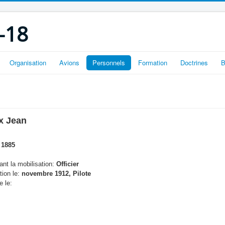
-18
Organisation
Avions
Personnels
Formation
Doctrines
B
x Jean
 1885
nt la mobilisation:
Officier
tion le:
novembre 1912, Pilote
e le: