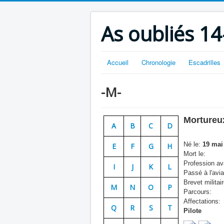
As oubliés 14
Accueil
Chronologie
Escadrilles
-M-
Mortureu
A
B
C
D
Né le:
19 mai
E
F
G
H
Mort le:
Profession ava
I
J
K
L
Passé à l'avia
Brevet militair
M
N
O
P
Parcours:
Affectations:
Q
R
S
T
Pilote