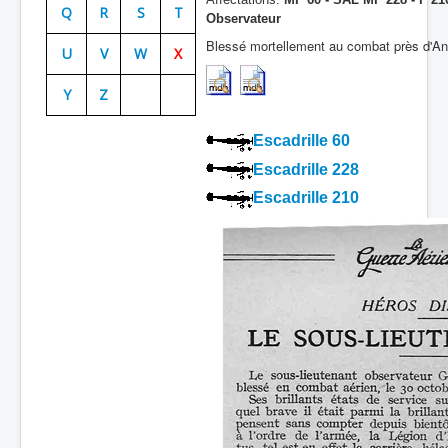
Q
R
S
T
Observateur
Batailles
Blessé mortellement au combat près d'Ani
U
V
W
X
Les As
Y
Z
Cahiers des As
Escadrille 60
Escadrille 228
Escadrille 210