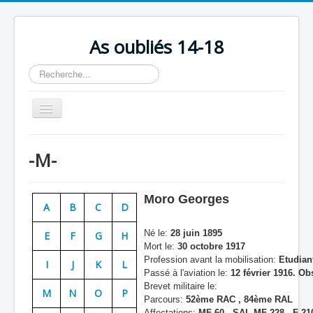
As oubliés 14-18
Rechercher
Basculer
la
navigation
Accueil
-M-
Chronologie
Escadrilles
Moro Georges
A
B
C
D
Organisation
Né le:
28 juin 1895
E
F
G
H
Avions
Mort le:
30 octobre 1917
Profession avant la mobilisation:
Etudiant
Personnels
I
J
K
L
Passé à l'aviation le:
12 février 1916. Ob
Formation
Brevet militaire le:
M
N
O
P
Parcours:
52ème RAC , 84ème RAL
Doctrines
Affectations:
MF 60 - SAL MF 228 - F 210