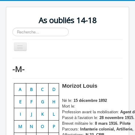
As oubliés 14-18
Rechercher
Basculer
la
navigation
Accueil
-M-
Chronologie
Escadrilles
Morizot Louis
A
B
C
D
Organisation
Né le:
15 décembre 1892
E
F
G
H
Avions
Mort le:
Profession avant la mobilisation:
Agent d
Personnels
I
J
K
L
Passé à l'aviation le:
28 novembre 1915. 
Formation
Brevet militaire le:
8 mars 1916. Pilote
M
N
O
P
Parcours:
Infanterie colonial, Artillerie
Doctrines
Affectations:
N 23, CRP