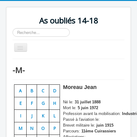
As oubliés 14-18
Rechercher
Basculer
la
navigation
Accueil
-M-
Chronologie
Escadrilles
Moreau Jean
A
B
C
D
Organisation
Né le:
31 juillet 1888
E
F
G
H
Avions
Mort le:
5 juin 1972
Profession avant la mobilisation:
Industri
Personnels
I
J
K
L
Passé à l'aviation le:
Formation
Brevet militaire le:
juin 1915
M
N
O
P
Parcours:
11ème Cuirassiers
Doctrines
Affectations: