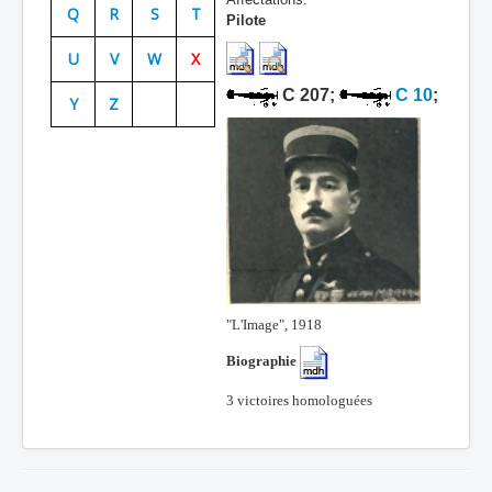
Q
R
S
T
Pilote
Batailles
U
V
W
X
Les As
C 207;
C 10
;
Y
Z
Cahiers des As
"L'Image", 1918
Biographie
3 victoires homologuées