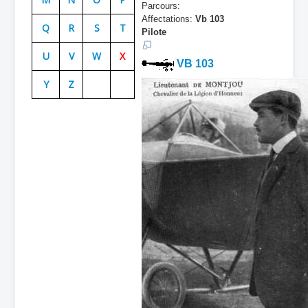
Parcours:
Batailles
Affectations:
Vb 103
Q
R
S
T
Pilote
Les As
U
V
W
X
VB 103
Cahiers des As
Y
Z