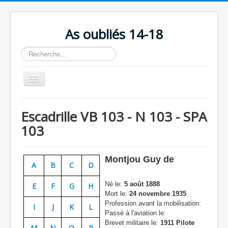
As oubliés 14-18
Rechercher
Basculer
la
navigation
Accueil
Escadrille VB 103 - N 103 - SPA
Chronologie
103
Escadrilles
Organisation
Montjou Guy de
A
B
C
D
Avions
Né le:
5 août 1888
E
F
G
H
Personnels
Mort le:
24 novembre 1935
Profession avant la mobilisation:
I
J
K
L
Formation
Passé à l'aviation le:
Brevet militaire le:
1911 Pilote
Doctrines
M
N
O
P