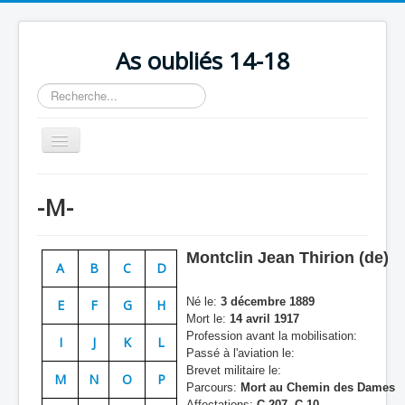
As oubliés 14-18
Rechercher
Basculer
la
navigation
Accueil
-M-
Chronologie
Escadrilles
Montclin Jean Thirion (de)
A
B
C
D
Organisation
Né le:
3 décembre 1889
E
F
G
H
Avions
Mort le:
14 avril 1917
Profession avant la mobilisation:
Personnels
I
J
K
L
Passé à l'aviation le:
Formation
Brevet militaire le:
M
N
O
P
Parcours:
Mort au Chemin des Dames
Doctrines
Affectations:
C 207, C 10