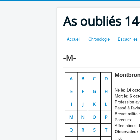
As oubliés 14
Accueil
Chronologie
Escadrilles
-M-
Montbron
A
B
C
D
Né le:
14 oct
E
F
G
H
Mort le:
6 oct
Profession ava
I
J
K
L
Passé à l'avia
Brevet militair
M
N
O
P
Parcours:
Affectations:
Q
R
S
T
Observateur