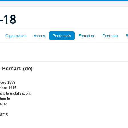
-18
Organisation
Avions
Personnels
Formation
Doctrines
B
 Bernard (de)
obre 1889
obre 1915
nt la mobilisation:
tion le:
e le:
MF 5