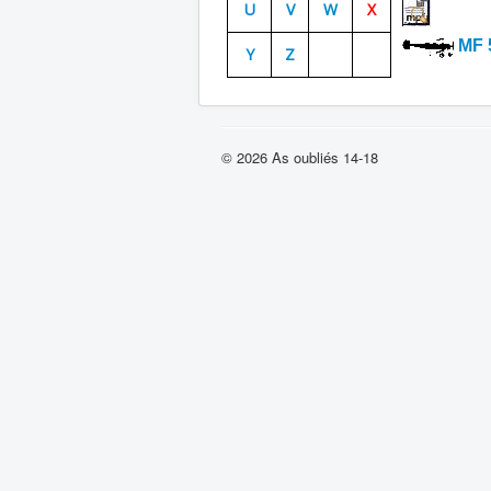
U
V
W
X
MF 
Y
Z
© 2026 As oubliés 14-18