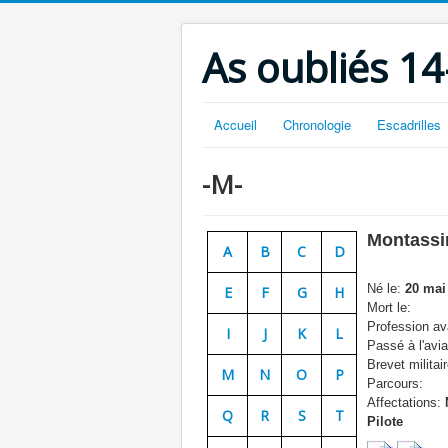
As oubliés 14
Accueil
Chronologie
Escadrilles
-M-
Montassi
A
B
C
D
Né le:
20 mai
E
F
G
H
Mort le:
Profession ava
I
J
K
L
Passé à l'avia
Brevet militair
M
N
O
P
Parcours:
Affectations:
Q
R
S
T
Pilote