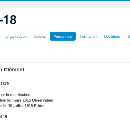
-18
Organisation
Avions
Personnels
Formation
Doctrines
B
n Clément
 1879
nt la mobilisation:
tion le:
mars 1915 Observateur
e le:
10 juillet 1915 Pilote
N 15