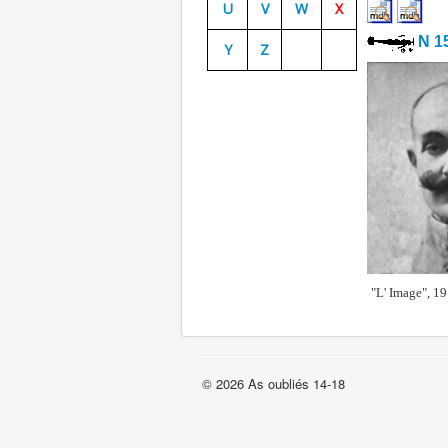
U
V
W
X
N 1
Y
Z
"L' Image", 1
© 2026 As oubliés 14-18