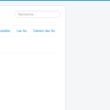
Rechercher
atailles
Les As
Cahiers des As