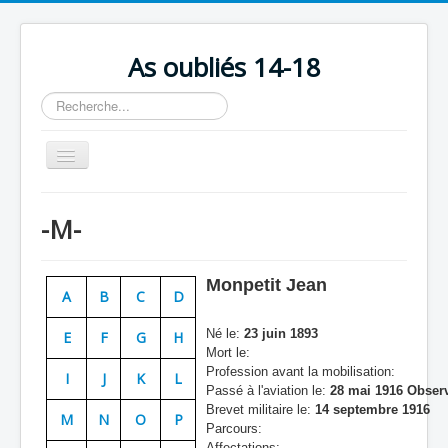
As oubliés 14-18
Rechercher
Basculer
la
navigation
Accueil
-M-
Chronologie
Escadrilles
Monpetit Jean
A
B
C
D
Organisation
Né le:
23 juin 1893
E
F
G
H
Avions
Mort le:
Profession avant la mobilisation:
Personnels
I
J
K
L
Passé à l'aviation le:
28 mai 1916 Obser
Formation
Brevet militaire le:
14 septembre 1916
M
N
O
P
Parcours:
Doctrines
Affectations: