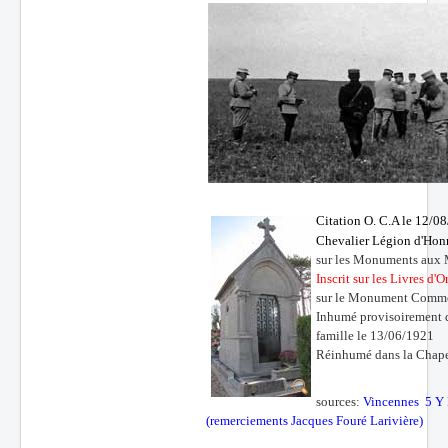
Citation O. C.A le 12/0
Chevalier Légion d'Hon
sur les Monuments aux
Inscrit sur les Livres d'O
sur le Monument Commém
Inhumé provisoirement da
famille le 13/06/1921
Réinhumé dans la Chapel
sources:
Vincennes 5 Y
(remerciements Jacques Fouré Larivière)